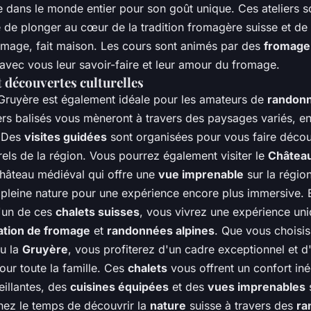
e dans le monde entier pour son goût unique. Ces ateliers s
 de plonger au cœur de la tradition fromagère suisse et de 
omage, fait maison. Les cours sont animés par des
fromage
avec vous leur savoir-faire et leur amour du fromage.
 découvertes culturelles
 Gruyère est également idéale pour les amateurs de
randon
rs balisés vous mèneront à travers des paysages variés, ent
. Des
visites guidées
sont organisées pour vous faire découv
urels de la région. Vous pourrez également visiter le
Châtea
hâteau médiéval qui offre une
vue imprenable
sur la régio
pleine nature pour une expérience encore plus immersive. 
l'un de ces
chalets suisses
, vous vivrez une expérience uniq
ation de fromage
et
randonnées alpines
. Que vous choisis
u la
Gruyère
, vous profiterez d'un cadre exceptionnel et d'
our toute la famille. Ces
chalets
vous offrent un confort in
illantes, des
cuisines équipées
et des
vues imprenables
s
ez le temps de découvrir la
nature
suisse à travers des
ra