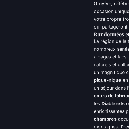
Gruyère, célèbr
occasion unique
votre propre fr
qui partageront 
Randonnées et
La région de la
nombreux sentie
alpages et lacs
naturels et cult
un magnifique c
pique-nique
en 
un séjour dans 
cours de fabric
les
Diablerets
o
enrichissantes p
chambres
accue
montagnes. Pren