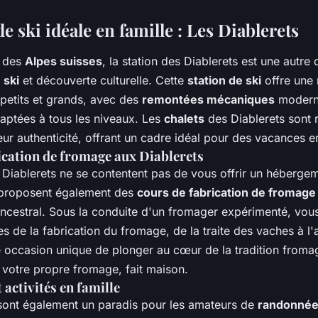
de ski idéale en famille : Les Diablerets
r des
Alpes suisses
, la station des Diablerets est une autre 
r
ski
et découverte culturelle. Cette
station de ski
offre une 
 petits et grands, avec des
remontées mécaniques
modern
ptées à tous les niveaux. Les
chalets
des Diablerets sont 
eur authenticité, offrant un cadre idéal pour des vacances en
ication de fromage aux Diablerets
Diablerets ne se contentent pas de vous offrir un héberge
s proposent également des
cours de fabrication de fromage
t ancestral. Sous la conduite d'un fromager expérimenté, vo
es de la fabrication du fromage, de la traite des vaches à l'
e occasion unique de plonger au cœur de la tradition froma
 votre propre fromage, fait maison.
activités en famille
ont également un paradis pour les amateurs de
randonné