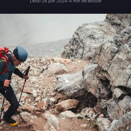
Léna
•
28 juin 2024
•
5 min de lecture