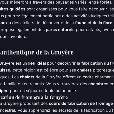
 vous mèneront à travers des paysages variés, entre forêts,
sites guidées
sont organisées pour vous faire découvrir les 
us pourrez également participer à des activités ludiques tel
sor
ou des ateliers de découverte de la
faune et de la flore
on propose également des
parcs naturels
pour enfants, avec 
cours aventure.
authentique de la Gruyère
 Gruyère est un
lieu idéal
pour découvrir la
fabrication du 
uisse
, cette région est célèbre pour ses
chalets
pittoresque
iques. Les
chalets
de la Gruyère offrent un cadre charmant 
en famille ou entre amis. Vous y trouverez des
chambres
co
uipée
pour un séjour en toute autonomie.
ication de fromage à la Gruyère
a Gruyère proposent des
cours de fabrication de fromage
t ancestral. Vous apprendrez les secrets de la fabrication du