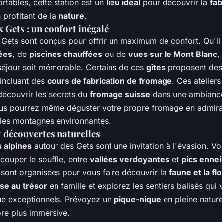
rtables, cette station est un
lieu idéal
pour découvrir la
fab
 profitant de la
nature
.
x Gets : un confort inégalé
Gets sont conçus pour offrir un maximum de confort. Qu'il
ées
, de
piscines chauffées
ou de
vues sur le Mont Blanc
,
séjour soit mémorable. Certains de ces
gîtes
proposent de
incluant des
cours de fabrication de fromage
. Ces atelier
découvrir les secrets du
fromage suisse
dans une ambiance
us pourrez même déguster votre propre fromage en admira
les montagnes environnantes.
 découvertes naturelles
 alpines
autour des Gets sont une invitation à l'évasion. V
couper le souffle, entre
vallées verdoyantes
et
pics enne
sont organisées pour vous faire découvrir la
faune et la fl
se au trésor
en famille et explorez les sentiers balisés qui
ue exceptionnels. Prévoyez un
pique-nique
en pleine natur
re plus immersive.