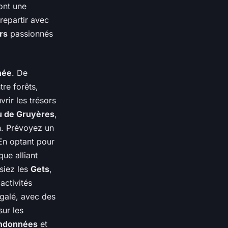
ont une
repartir avec
rs
passionnés
née
. De
re forêts,
rir les trésors
u de Gruyères
,
n. Prévoyez un
En optant pour
ue alliant
siez les
Gets
,
activités
égalé, avec des
ur les
ndonnées
et