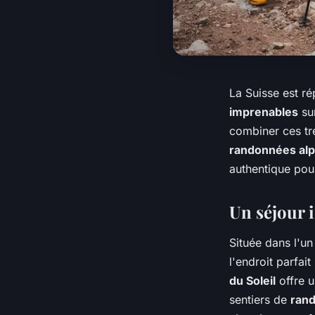
La Suisse est r
imprenables
su
combiner ces tr
randonnées alp
authentique pour
Un séjour i
Située dans l'u
l'endroit parfai
du Soleil
offre u
sentiers de
ran