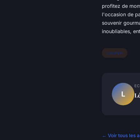
profitez de mom
l'occasion de p
souvenir gourma
inoubliables, en
Location
EC
L
L
← Voir tous les a