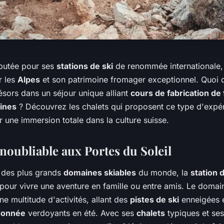
éputée pour ses
stations de ski
de renommée internationale
r les
Alpes
et son patrimoine fromager exceptionnel. Quoi 
ésors dans un séjour unique alliant
cours de fabrication de
ines
? Découvrez les chalets qui proposent ce type d'expé
 une immersion totale dans la culture suisse.
noubliable aux Portes du Soleil
n des plus grands
domaines skiables
du monde, la
station 
t pour vivre une aventure en famille ou entre amis. Le doma
ne multitude d'activités, allant des
pistes de ski
enneigées e
donnée
verdoyants en été. Avec ses
chalets
typiques et se