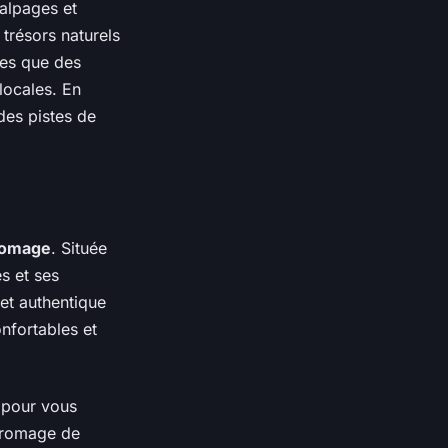
 alpages et
trésors naturels
les que des
locales. En
des pistes de
fromage
. Située
s et ses
et authentique
nfortables et
pour vous
 fromage de