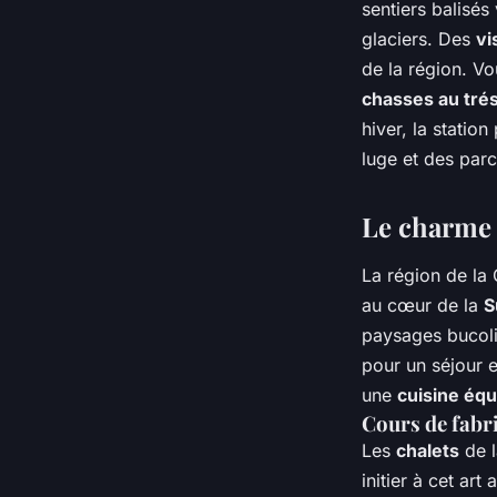
sentiers balisés
glaciers. Des
vi
de la région. Vo
chasses au tré
hiver, la stati
luge et des par
Le charme 
La région de la
au cœur de la
S
paysages bucol
pour un séjour 
une
cuisine éq
Cours de fabr
Les
chalets
de l
initier à cet ar