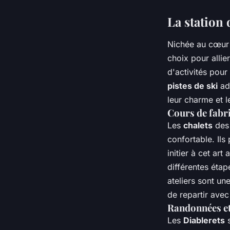
La station 
Nichée au cœu
choix pour allie
d'activités pour
pistes de ski
ada
leur charme et l
Cours de fabr
Les
chalets
des 
confortable. Il
initier à cet ar
différentes étap
ateliers sont un
de repartir avec
Randonnées et 
Les
Diablerets
s