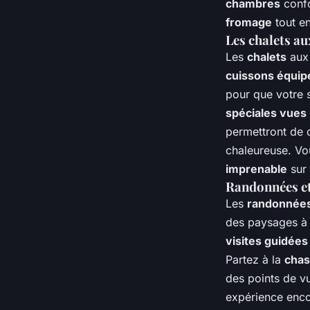
chambres
confo
fromage
tout en
Les chalets au
Les
chalets
aux 
cuissons équip
pour que votre 
spéciales vues
permettront de 
chaleureuse. Vo
imprenable
sur 
Randonnées et
Les
randonnées
des paysages à 
visites guidées
Partez à la
chas
des points de v
expérience enco