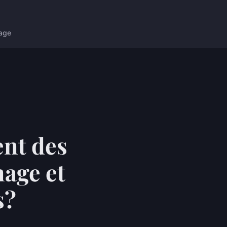
age
ent des
mage et
s?