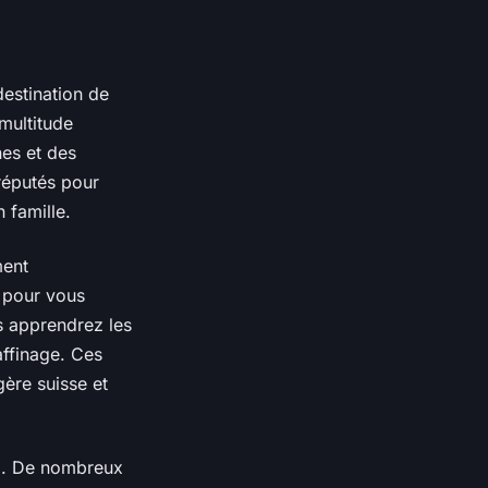
destination de
multitude
es et des
réputés pour
 famille.
ment
pour vous
us apprendrez les
affinage. Ces
gère suisse et
e
. De nombreux