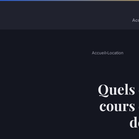
Acc
Accueil
›
Location
Quels 
cours 
d