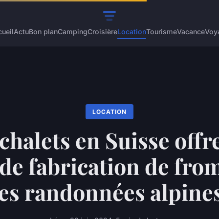
ueil
Actu
Bon plan
Camping
Croisière
Location
Tourisme
Vacance
Voy
LOCATION
chalets en Suisse offr
de fabrication de fro
es randonnées alpine