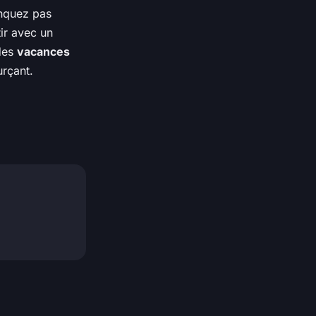
anquez pas
ir avec un
 des
vacances
urçant.