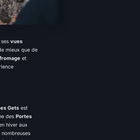
, ses
vues
de mieux que de
 fromage
et
rience
des Gets
est
ine des
Portes
n hiver aux
s nombreuses