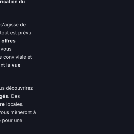
rication du
 s'agisse de
 tout est prévu
s
offres
s vous
 conviviale et
nt la
vue
ous découvrirez
igés
. Des
ore
locales.
 vous mèneront à
e pour une